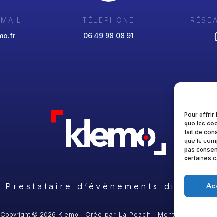
-MAIL
TÉLÉPHONE
RÉSE
o.fr
06 49 98 08 91
Pour offrir
que les coo
fait de con
que le comp
pas consent
certaines c
Ac
Prestataire d’évènements digitaux
Copyright © 2026
Klemo
|
Créé par La Peach
|
Mentions légales